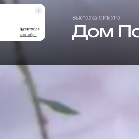
Выставка СИБУРа
Дом П
9 сентября
30
сентября